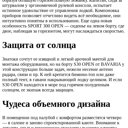
образуя большую горизонтальную лежанку. Капитан, сидя за
штурвалом у эргономичной рулевой консоли, испытает
истинное удовольствие от управления лодкой. Компоновка
приборов позволяет отчетливо видеть всё необходимое, они
интуитивно понятны в использовании. Еще одна новая
особенность SPORT 300 OPEN — сиденье на левом борту, где
двое, наблюдая за горизонтом, могут наслаждаться скоростью.
Защита от солнца
Знатоки сочтут ее изящной и легкой арочной мачтой для
монтажа оборудования, но на борту S30 OPEN от BAVARIA у
этой конструкции больше задач, нежели несение антенн
радара, связи и пр. К ней крепится бимини-топ или даже
полный тент, в гавани накрывающий лодку целиком. И если
S30 OPEN находится в море под горячим полуденным
солнцем, ее экипаж всегда защищен.
Чудеса объемного дизайна
В помещении под палубой с комфортом разместятся четверо
— в салоне и заново спроектированной каюте. Внимание к
деталям, опыт и технические стандарты высшего качества