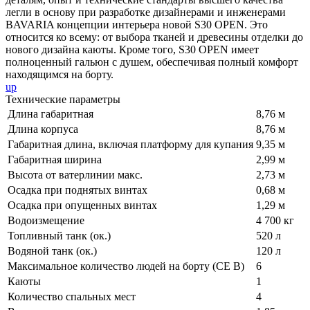
легли в основу при разработке дизайнерами и инженерами
BAVARIA концепции интерьера новой S30 OPEN. Это
относится ко всему: от выбора тканей и древесины отделки до
нового дизайна каюты. Кроме того, S30 OPEN имеет
полноценный гальюн с душем, обеспечивая полный комфорт
находящимся на борту.
up
Технические параметры
Длина габаритная
8,76 м
Длина корпуса
8,76 м
Габаритная длина, включая платформу для купания
9,35 м
Габаритная ширина
2,99 м
Высота от ватерлинии макс.
2,73 м
Осадка при поднятых винтах
0,68 м
Осадка при опущенных винтах
1,29 м
Водоизмещение
4 700 кг
Топливный танк (ок.)
520 л
Водяной танк (ок.)
120 л
Максимальное количество людей на борту (CE B)
6
Каюты
1
Количество спальных мест
4