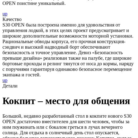
OPEN поистине уникальный.
up
Качество
S30 OPEN была построена именно для удовольствия от
управления лодкой, в этих целях проект предусматривает и
широкие дополнительные возможности моторной установки.
Рациональные обводы корпуса, его прочная конструкция-
сэндвич и высокий надводный борт обеспечивают
безопасность и точное управление. Девиз «Безопасность
превыше дизайна» реализован также на палубе, где широкие
бортовые проходы и релинг тянутся от носа до кормы, наряду
с поручнями гарантируя одинаково безопасное перемещение
экипажа и гостей.
up
Детали
Кокпит – место для общения
Большой, недавно разработанный стол в кокпите нового S30
OPEN достаточно вместителен для шести человек, чтобы за
ним поужинать или с бокалом греться в лучах вечернего
солнца. Для отдыха в солнечный день стол опускается,