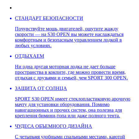
СТАНДАРТ БЕЗОПАСНОСТИ
Почувствуйте мощь двигателей, ощутите жажду
скорости — на S30 OPEN вы можете наслаждаться
комфортным и безопасным управлением лодкой в
любых условиях.
ОТДЫХАЕМ
Ни одна другая моторная лодка не дает больше
пространства в кокпите, где можно провести время,
отдыхая с друзьями и семьей, чем SPORT 300 OPEN.
ЗАЩИТА ОТ СОЛНЦА
SPORT S30 OPEN имеет стеклопластиковую арочную
мачту для установки оборудования. Помимо
навигационных и прочих систем, она полезна для
крепления бимини-топа или даже полного тента.
ЧУДЕСА ОБЪЕМНОГО ДИЗАЙНА
С четырьмя удобными спальными местами, каютой