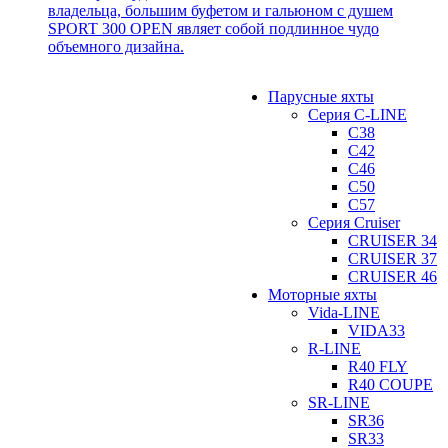
владельца, большим буфетом и гальюном с душем
SPORT 300 OPEN являет собой подлинное чудо
объемного дизайна.
Парусные яхты
Серия C-LINE
C38
C42
C46
C50
C57
Серия Cruiser
CRUISER 34
CRUISER 37
CRUISER 46
Моторные яхты
Vida-LINE
VIDA33
R-LINE
R40 FLY
R40 COUPE
SR-LINE
SR36
SR33