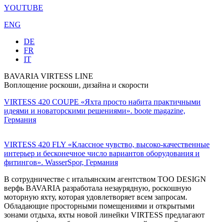
YOUTUBE
ENG
DE
FR
IT
BAVARIA VIRTESS LINE
Воплощение роскоши, дизайна и скорости
VIRTESS 420 COUPE
«Яхта просто набита практичными
идеями и новаторскими решениями». boote magazine,
Германия
VIRTESS 420 FLY
«Классное чувство, высоко-качественные
интерьер и бесконечное число вариантов оборудования и
фитингов». WasserSpor, Германия
В сотрудничестве с итальянским агентством TOO DESIGN
верфь BAVARIA разработала незаурядную, роскошную
моторную яхту, которая удовлетворяет всем запросам.
Обладающие просторными помещениями и открытыми
зонами отдыха, яхты новой линейки VIRTESS предлагают