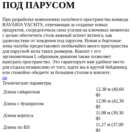
ПОД ПАРУСОМ
При разработке компоновки палубного пространства команда
BAVARIA YACHTS, отвечающая за создание новых
продуктов, сосредоточила свои усилия на ключевых моментах
с целью обеспечить столь важный аспект яхтинга, как
удовольствие от хождения под парусом. Новая и бортовые
зоны палубы предоставляют необычайно много пространства
для парусной яхты таких размеров. Кокпит с его
эргономичным L-образным диваном также позволяет
выиграть пространство. Это гарантирует вам удобное место
для отдыха независимо от того, идете вы в крутой бейдевинд
или спокойно обедаете за большим столом в кокпите.
up
Технические параметры
12,38 м (40,60
Длина габаритная
ф)
12,90 м (42,30
Длина с бушпритом
ф)
11,98 м (39,30
Длина корпуса
ф)
11,27 м (37,00
Длина по ВЛ
ф)