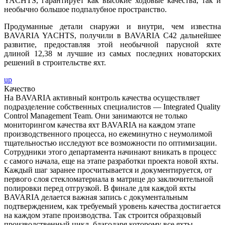
YACHTS, гарантирует как высокие ходовые качества, так и
необычно большое подпалубное пространство.
Продуманные детали снаружи и внутри, чем известна
BAVARIA YACHTS, получили в BAVARIA C42 дальнейшее
развитие, предоставляя этой необычной парусной яхте
длиной 12,38 м лучшие из самых последних новаторских
решений в строительстве яхт.
up
Качество
На BAVARIA активный контроль качества осуществляет
подразделение собственных специалистов — Integrated Quality
Control Management Team. Они занимаются не только
мониторингом качества яхт BAVARIA на каждом этапе
производственного процесса, но ежеминутно с неумолимой
тщательностью исследуют все возможности по оптимизации.
Сотрудники этого департамента начинают вникать в процесс
с самого начала, еще на этапе разработки проекта новой яхты.
Каждый шаг заранее просчитывается и документируется, от
первого слоя стекломатериала в матрице до заключительной
полировки перед отгрузкой. В финале для каждой яхты
BAVARIA делается важная запись с документальным
подтверждением, как требуемый уровень качества достигается
на каждом этапе производства. Так строится образцовый
производственный цикл, благодаря которому все яхты