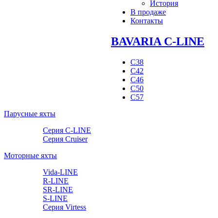
История
В продаже
Контакты
BAVARIA C-LINE
C38
C42
C46
C50
C57
Парусные яхты
Серия C-LINE
Серия Cruiser
Моторные яхты
Vida-LINE
R-LINE
SR-LINE
S-LINE
Серия Virtess