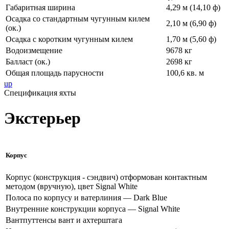
Габаритная ширина
4,29 м (14,10 ф)
Осадка со стандартным чугунным килем
2,10 м (6,90 ф)
(ок.)
Осадка с коротким чугунным килем
1,70 м (5,60 ф)
Водоизмещение
9678 кг
Балласт (ок.)
2698 кг
Общая площадь парусности
100,6 кв. м
up
Спецификация яхты
Экстерьер
Корпус
Корпус (конструкция - сэндвич) отформован контактным
методом (вручную), цвет Signal White
Полоса по корпусу и ватерлиния — Dark Blue
Внутренние конструкции корпуса — Signal White
Вантпуттенсы вант и ахтерштага