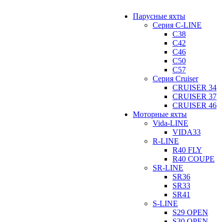
Парусные яхты
Серия C-LINE
C38
C42
C46
C50
C57
Серия Cruiser
CRUISER 34
CRUISER 37
CRUISER 46
Моторные яхты
Vida-LINE
VIDA33
R-LINE
R40 FLY
R40 COUPE
SR-LINE
SR36
SR33
SR41
S-LINE
S29 OPEN
S30 OPEN