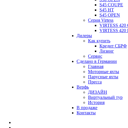
S45 COUPE
S45 HT
S45 OPEN
Серия Virtess
VIRTESS 420
VIRTESS 420
Дилеры
Как купить
Кредит СБРФ
Лизинг
Сервис
Сделано в Германии
Главная
Моторные яхты
Парусные яхты
Пресса
Верфь
ДИЗАЙН
Виртуальный тур
История
В продаже
Контакты