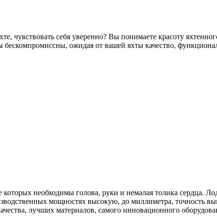
яхте, чувствовать себя уверенно? Вы понимаете красоту яхтенн
 бескомпромиссны, ожидая от вашей яхты качество, функционал
 которых необходимы голова, руки и немалая толика сердца. Л
водственных мощностях высокую, до миллиметра, точность вып
ачества, лучших материалов, самого инновационного оборудован