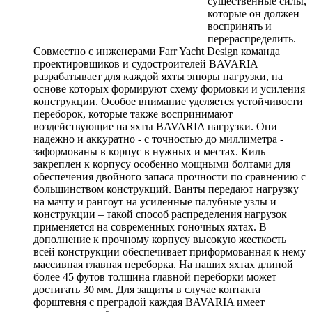
существенные силы,
которые он должен
воспринять и
перераспределить.
Совместно с инженерами Farr Yacht Design команда
проектировщиков и судостроителей BAVARIA
разрабатывает для каждой яхты эпюры нагрузки, на
основе которых формируют схему формовки и усиления
конструкции. Особое внимание уделяется устойчивости
переборок, которые также воспринимают
воздействующие на яхты BAVARIA нагрузки. Они
надежно и аккуратно - с точностью до миллиметра -
заформованы в корпус в нужных и местах. Киль
закреплен к корпусу особенно мощными болтами для
обеспечения двойного запаса прочности по сравнению с
большинством конструкций. Ванты передают нагрузку
на мачту и рангоут на усиленные палубные узлы и
конструкции – такой способ распределения нагрузок
применяется на современных гоночных яхтах. В
дополнение к прочному корпусу высокую жесткость
всей конструкции обеспечивает приформованная к нему
массивная главная переборка. На наших яхтах длиной
более 45 футов толщина главной переборки может
достигать 30 мм. Для защиты в случае контакта
форштевня с преградой каждая BAVARIA имеет